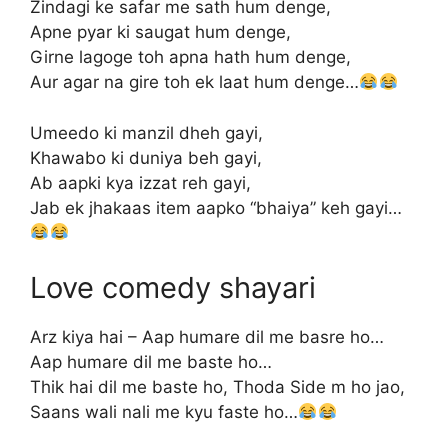
Zindagi ke safar me sath hum denge,
Apne pyar ki saugat hum denge,
Girne lagoge toh apna hath hum denge,
Aur agar na gire toh ek laat hum denge…
Umeedo ki manzil dheh gayi,
Khawabo ki duniya beh gayi,
Ab aapki kya izzat reh gayi,
Jab ek jhakaas item aapko “bhaiya” keh gayi…
Love comedy shayari
Arz kiya hai – Aap humare dil me basre ho…
Aap humare dil me baste ho…
Thik hai dil me baste ho, Thoda Side m ho jao,
Saans wali nali me kyu faste ho…