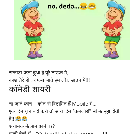
सन्नाटा फैला हुआ है पूरे टाऊन मे,
काश तेरे ही घर फंस जाते हम लॉक डाउन में!!!
कॉमेडी शायरी
ना जाने कौन – कौन से विटामिन हैं Mobile में…
एक दिन यूज़ नहीं करो तो सारा दिन “कमजोरी” सी महसूस होती
है!!!
अचानक मेहमान आने पर?
बाकी देशों में – “O dear!!! what a surprise”…!!!