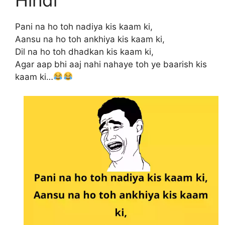
Pani na ho toh nadiya kis kaam ki,
Aansu na ho toh ankhiya kis kaam ki,
Dil na ho toh dhadkan kis kaam ki,
Agar aap bhi aaj nahi nahaye toh ye baarish kis
kaam ki…