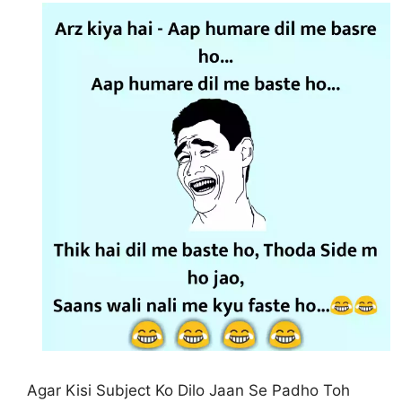
Agar Kisi Subject Ko Dilo Jaan Se Padho Toh