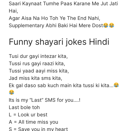
Saari Kaynaat Tumhe Paas Karane Me Jut Jati
Hai,
Agar Aisa Na Ho Toh Ye The End Nahi,
Supplementary Abhi Baki Hai Mere Dost
Funny shayari jokes Hindi
Tusi dur gayi intezar kita,
Tussi rus gayi raazi kita,
Tussi yaad aayi miss kita,
Jad miss kita sms kita,
Ek gal daso sab kuch main kita tussi ki kita…
Its is my “Last” SMS for you….!
Last bole toh
L = Look ur best
A = All time miss you
S = Save you in my heart