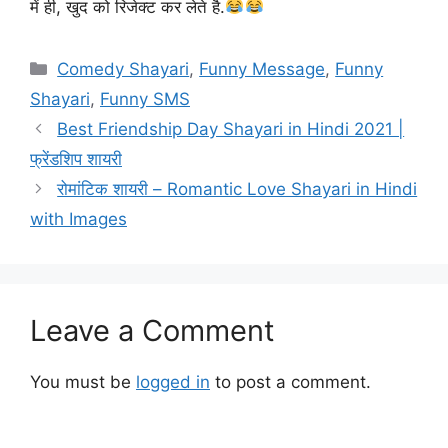
में ही, खुद को रिजेक्ट कर लेते है.
Categories
Comedy Shayari
,
Funny Message
,
Funny
Shayari
,
Funny SMS
Best Friendship Day Shayari in Hindi 2021 |
फ्रेंडशिप शायरी
रोमांटिक शायरी – Romantic Love Shayari in Hindi
with Images
Leave a Comment
You must be
logged in
to post a comment.