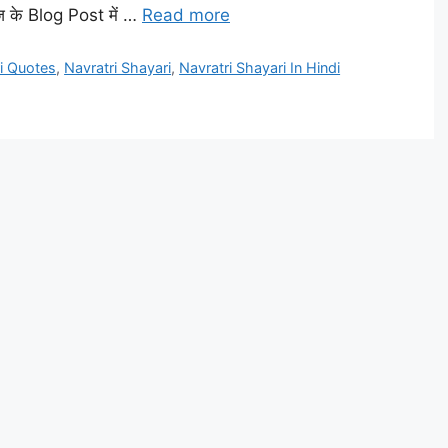
आज के Blog Post में …
Read more
i Quotes
,
Navratri Shayari
,
Navratri Shayari In Hindi