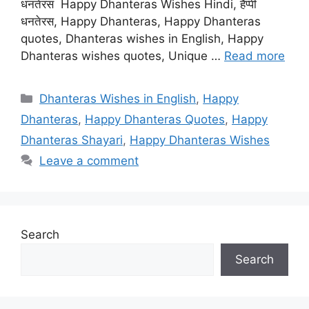
धनतेरस Happy Dhanteras Wishes Hindi, हैप्पी
धनतेरस, Happy Dhanteras, Happy Dhanteras
quotes, Dhanteras wishes in English, Happy
Dhanteras wishes quotes, Unique …
Read more
Categories
Dhanteras Wishes in English
,
Happy
Dhanteras
,
Happy Dhanteras Quotes
,
Happy
Dhanteras Shayari
,
Happy Dhanteras Wishes
Leave a comment
Search
Search