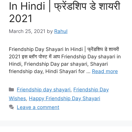
In Hindi | फ्रेंडशिप डे शायरी
2021
March 25, 2021
by
Rahul
Friendship Day Shayari In Hindi | फ्रेंडशिप डे शायरी
2021 इस ब्लॉग पोस्ट में आप Friendship Day shayari in
Hindi, Friendship Day par shayari, Shayari
friendship day, Hindi Shayari for …
Read more
Categories
Friendship day shayari
,
Friendship Day
Wishes
,
Happy Friendship Day Shayari
Leave a comment