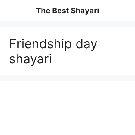
Skip
The Best Shayari
to
content
Friendship day
shayari