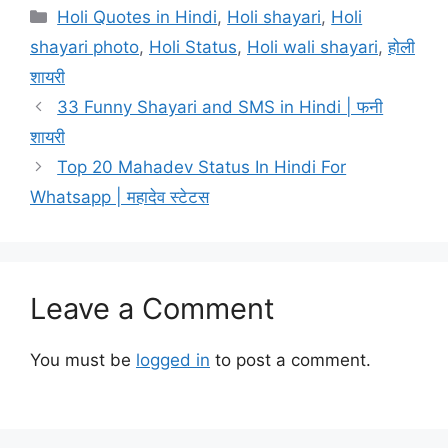
Categories
Holi Quotes in Hindi
,
Holi shayari
,
Holi
shayari photo
,
Holi Status
,
Holi wali shayari
,
होली
शायरी
33 Funny Shayari and SMS in Hindi | फनी
शायरी
Top 20 Mahadev Status In Hindi For
Whatsapp | महादेव स्टेटस
Leave a Comment
You must be
logged in
to post a comment.