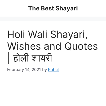
Skip
The Best Shayari
to
content
Holi Wali Shayari,
Wishes and Quotes
| होली शायरी
February 14, 2021
by
Rahul