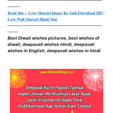
——————————————————————
———
Read this :- Love Shayari Image Ke Sath Download HD |
Love Wali Shayari Hindi Mai
——————————————————————
——–
Best Diwali wishes pictures,
best wishes of
diwali,
deepavali wishes Hindi,
deepavali
wishes in English,
deepavali wishes in hindi